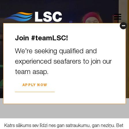
Join #teamLSC!
Katrs sākums sev līdzi nes
We’re seeking qualified and
gan satraukumu, gan neziņu.
experienced seafarers to join our
Bet zini? Tieši tur sākas…
team asap.
2026. YEAR 13. FEBRUARY
APPLY NOW
Katrs sākums sev līdzi nes gan satraukumu, gan neziņu. Bet