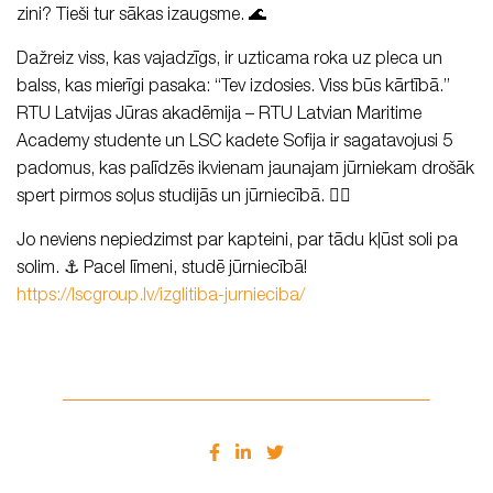
zini? Tieši tur sākas izaugsme. 🌊
Dažreiz viss, kas vajadzīgs, ir uzticama roka uz pleca un
balss, kas mierīgi pasaka: “Tev izdosies. Viss būs kārtībā.”
RTU Latvijas Jūras akadēmija – RTU Latvian Maritime
Academy studente un LSC kadete Sofija ir sagatavojusi 5
padomus, kas palīdzēs ikvienam jaunajam jūrniekam drošāk
spert pirmos soļus studijās un jūrniecībā. ✍🏻
Jo neviens nepiedzimst par kapteini, par tādu kļūst soli pa
solim. ⚓️ Pacel līmeni, studē jūrniecībā!
https://lscgroup.lv/izglitiba-jurnieciba/