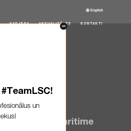
English
RJERA
AKTUALITĀTES
KONTAKTI
KARJERA
AKTUALITĀTES
KONTAKTI
s #TeamLSC!
fesionālus un
iekus!
RTU Latvian Maritime