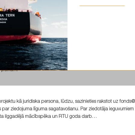
un pievienoties…
U Latvijas Jūras akadēmija – RTU Latvian Maritime Academy aic
u pulkam!
 projektu kā juridiska persona, lūdzu, sazinieties rakstot uz fonds
s par ziedojuma līguma sagatavošanu. Par ziedotāja ieguvumiem la
nāta ilggadējā mācībspēka un RTU goda darb…