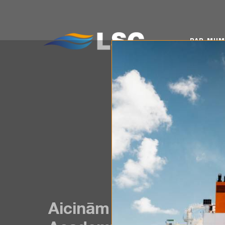
PAR MUMS
KO
PAR MU
Aicinām atsaukties RTU