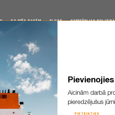
 MĒS DARĀM
FLOTE
KOMPĀNIJAS POLITIKA
KA
MS
KO MĒS DARĀM
FLOTE
KOMPĀNIJAS POLITIKA
Pievienojie
Aicinām darbā pro
pieredzējušus jūrn
 Latvijas Jūras akadēmija – 
PIETEIKTIES