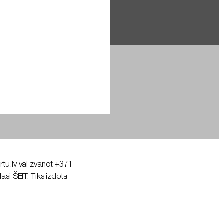
inājumam un
@rtu.lv vai zvanot +371
si ŠEIT. Tiks izdota