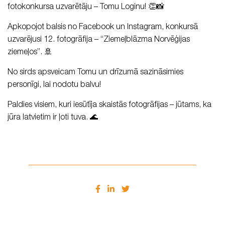
fotokonkursa uzvarētāju – Tomu Loginu! 👏📸
Apkopojot balsis no Facebook un Instagram, konkursā
uzvarējusi 12. fotogrāfija – “Ziemeļblāzma Norvēģijas
ziemeļos”. 🚢
No sirds apsveicam Tomu un drīzumā sazināsimies
personīgi, lai nodotu balvu!
Paldies visiem, kuri iesūtīja skaistās fotogrāfijas – jūtams, ka
jūra latvietim ir ļoti tuva. 🌊