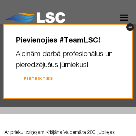
Pievienojies #TeamLSC!
Ar prieku izziņojam Krišjāņa
Aicinām darbā profesionālus un
Valdemāra 200. jubilejas
pieredzējušus jūrniekus!
fotokonkursa uzvarētāju –
Tomu Loginu! Apkopojot
PIETEIKTIES
balsis…
2025. GADA 12. MARTS
Ar prieku izziņojam Krišjāņa Valdemāra 200. jubilejas