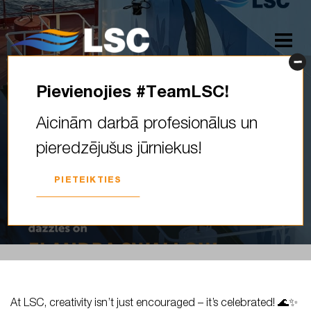
Pievienojies #TeamLSC!
At LSC, creativity isn’t just
Aicinām darbā profesionālus un
encouraged – it’s celebrated!
pieredzējušus jūrniekus!
#teamLSC Alise Kirjuhina
brings her…
PIETEIKTIES
2025. GADA 02. JANVĀRIS
At LSC, creativity isn’t just encouraged – it’s celebrated! 🌊✨