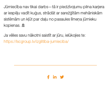
Jūrniecība nav tikai darbs—tā ir piedzīvojumu pilna karjera
ar iespēju vadīt kuģus, strādāt ar sarežģītām mehāniskām
sistēmām un kļūt par daļu no pasaules līmeņa jūrnieku
kopienas. 🚢
Ja vēlies savu nākotni saistīt ar jūru, ielūkojies te:
https://lscgroup.lv/izglitiba-jurnieciba/