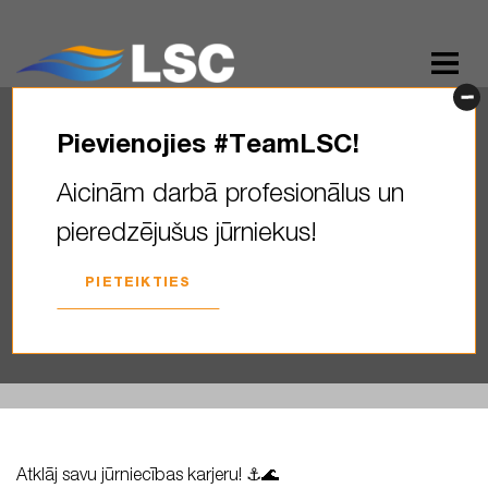
Pievienojies #TeamLSC!
Atklāj savu jūrniecības
Aicinām darbā profesionālus un
karjeru! Jūrniecība nav tikai
pieredzējušus jūrniekus!
darbs—tā ir piedzīvojumu
pilna karjera ar iespēju…
PIETEIKTIES
2025. GADA 06. FEBRUĀRIS
Atklāj savu jūrniecības karjeru! ⚓🌊