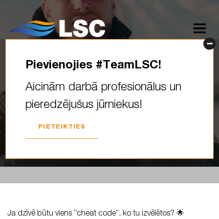
Pievienojies #TeamLSC!
Ja dzīvē būtu viens ”cheat
Aicinām darbā profesionālus un
code”, ko tu izvēlētos? Šodien
pieredzējušus jūrniekus!
kopā ar Arvis Reiks…
PIETEIKTIES
2026. GADA 10. FEBRUĀRIS
Ja dzīvē būtu viens ”cheat code”, ko tu izvēlētos? 🌟