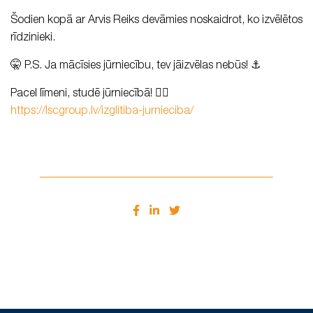
Šodien kopā ar Arvis Reiks devāmies noskaidrot, ko izvēlētos
rīdzinieki.
🤫 P.S. Ja mācīsies jūrniecību, tev jāizvēlas nebūs! ⚓
Pacel līmeni, studē jūrniecībā! 👉🏻
https://lscgroup.lv/izglitiba-jurnieciba/