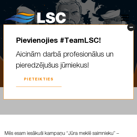
Pievienojies #TeamLSC!
Jūra meklē saimnieku!
Aicinām darbā profesionālus un
pieredzējušus jūrniekus!
2020. GADA 20. JANVĀRIS
PIETEIKTIES
Mēs esam iesākuši kampaņu “Jūra meklē saimnieku” –