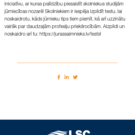
iniciatīvu, ar kuras palīdzību piesaistīt skolniekus studijām
jūrniecības nozarē! Skolniekiem ir iespēja izpildīt testu, lai
noskaidrotu, kāds jūrnieku tips tiem piemīt, kā arī uzzinātu
vairāk par daudzajām profesiju priekšrocībām. Aizpildi un
noskaidro arī tu: https://jurassaimnieks.lv/tests!