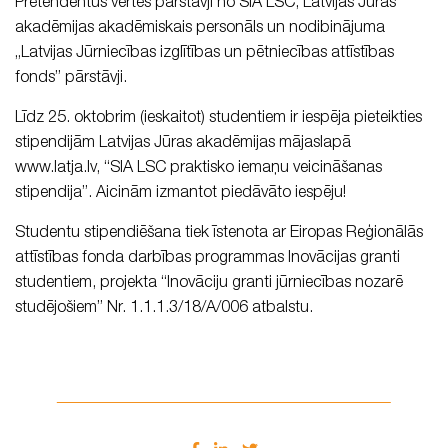
Pretendentus vērtēs pārstāvji no SIA LSC, Latvijas Jūras
akadēmijas akadēmiskais personāls un nodibinājuma
„Latvijas Jūrniecības izglītības un pētniecības attīstības
fonds” pārstāvji.
Līdz 25. oktobrim (ieskaitot) studentiem ir iespēja pieteikties
stipendijām Latvijas Jūras akadēmijas mājaslapā
www.latja.lv, “SIA LSC praktisko iemaņu veicināšanas
stipendija”. Aicinām izmantot piedāvāto iespēju!
Studentu stipendiēšana tiek īstenota ar Eiropas Reģionālās
attīstības fonda darbības programmas Inovācijas granti
studentiem, projekta “Inovāciju granti jūrniecības nozarē
studējošiem” Nr. 1.1.1.3/18/A/006 atbalstu.