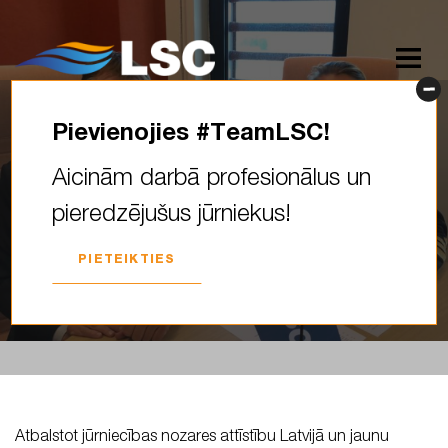
Pievienojies #TeamLSC!
LSC piešķirs dāsnas
Aicinām darbā profesionālus un
stipendijas jūrniecības
pieredzējušus jūrniekus!
studentiem
PIETEIKTIES
2019. GADA 17. OKTORBRIS
Atbalstot jūrniecības nozares attīstību Latvijā un jaunu