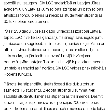
speciālistu izaugsmi, SIA LSC sadarbībā ar Latvijas Jūras
akadēmiju un Latvijas Jūrniecības izglītības un pētniecības
attīstības fondu piešķirs jūrniecības studentiem stipendijas
60 tūkstošiem eiro apmērā.
“Šis ir 230 gadu jubilejas gads jūrniecības izglītībai Latvijā,
tāpēc LSC ir vēl lielāks gandarījums sniegt savu ieguldījumu
jūrniecībā un kuģniecībā ieinteresētu jauniešu izglītošanā un
atbalstīt viņus ikdienas un mācību gaitās ar stipendijām.
Liels prieks, ka jūrniecības nozarē Latvijā ir vērojama
paaudžu pārmantojamība un tai Latvijā ir pietiekami senas
un stabilas tradīcijas,” norāda SIA LSC valdes priekšsēdētājs
Roberts Kirkups.
Plānots, ka stipendiātu skaits šogad tiks dubultots un
sasniegts 16 studentu. Ziedotā stipendiju summa, tiek
sadalīta studentu ikmēneša stipendijās trīs līmeņos. Desmit
studenti saņems pirmreizējās stipendijas 200 eiro mēnesī
praktisko iemaņu papildināšanai sešu mēnešu perioda laikā