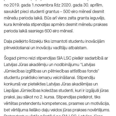
no 2019. gada 1.novembra līdz 2020. gada 30. aprīlim,
savukārt pieci studenti grantus – 500 eiro mēnesī desmit
mēnešu perioda laikā. Būs arī viens zelta granta ieguvējs,
kura ikmēneša stipendijas apmērs desmit mēnešu prakses
perioda laikā sasniegs 600 eiro mēnesī.
Daļa piešķirto līdzekļu tiks izmantoti studentu inovācijām
pilnveidošanai un inovāciju vadītāju atbalstam.
Šogad pirmo reizi stipendijas SIA LSC piešķir sadarbībā ar
Latvijas Jūras akadēmiju un nodibinājumu “Latvijas
Jūrniecības izglītības un pētniecības attīstības fonds”
studentu praktisko iemaņu veicināšanai. Stipendiju
konkursā var pieteikties Latvijas Jūras akadēmijas un
Liepājas Jūrniecības koledžas studenti, kuri ir izgājuši jūras
praksi, jau sākot no 2. kursa. Stipendijas piešķirot, tiks
vērtētas pretendentu kompetences, prasmes un motivācija,
bet vērtējuma lielāko daļu veidos jūras prakses novērtējums.