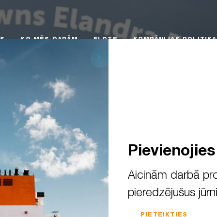
 MĒS DARĀM
FLOTE
KOMPĀNIJAS POLITIKA
KA
MS
KO MĒS DARĀM
FLOTE
KOMPĀNIJAS POLITIKA
Pievienojie
Aicinām darbā pro
pieredzējušus jūrn
 Captain Jānis Pastars captu
PIETEIKTIES