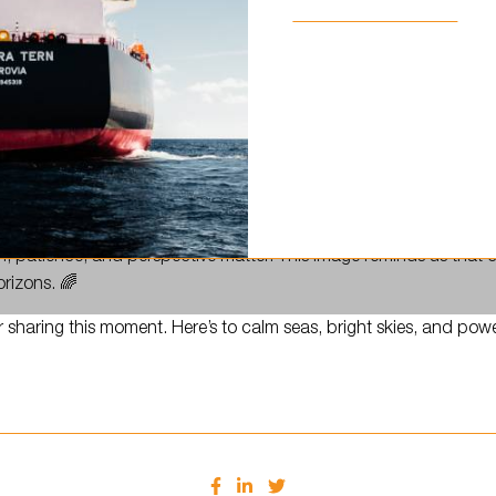
a Falcon.…
C
Captain Jānis Pastars captured this stunning moment aboard E
h, patience, and perspective matter. This image reminds us that 
rizons. 🌈
 sharing this moment. Here’s to calm seas, bright skies, and pow