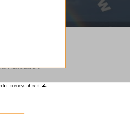
landra Falcon. In the
challenges pass, and
erful journeys ahead. 🌊