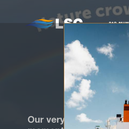
PAR MUMS
KO
PAR MU
Our very own #TeamLSC