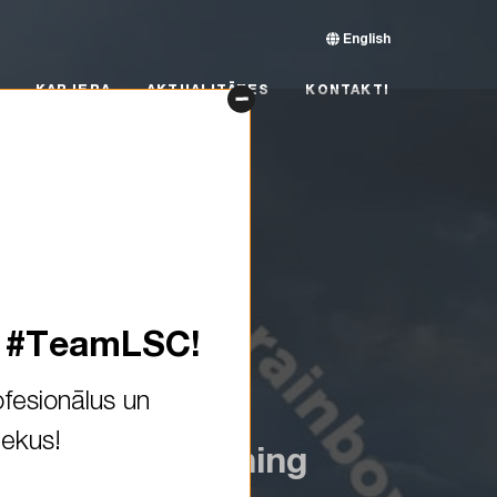
English
RJERA
AKTUALITĀTES
KONTAKTI
KARJERA
AKTUALITĀTES
KONTAKTI
s #TeamLSC!
fesionālus un
iekus!
red this stunning