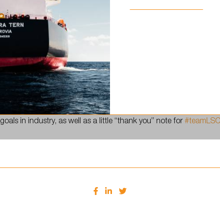
 scholarship winners – Romualds! 👋🏼
goals in industry, as well as a little “thank you” note for
#teamLS