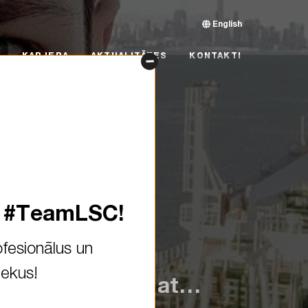
English
RJERA
AKTUALITĀTES
KONTAKTI
KARJERA
AKTUALITĀTES
KONTAKTI
s #TeamLSC!
fesionālus un
iekus!
ds! Take a look at…