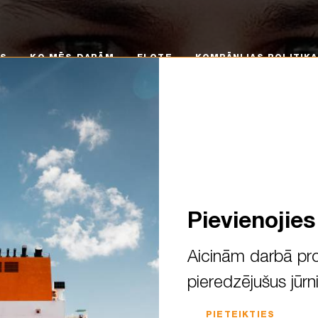
 MĒS DARĀM
FLOTE
KOMPĀNIJAS POLITIKA
KA
MS
KO MĒS DARĀM
FLOTE
KOMPĀNIJAS POLITIKA
Pievienojie
Aicinām darbā pro
pieredzējušus jūrn
 scholarship winners – Romual
PIETEIKTIES