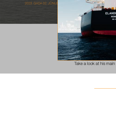
2023. GADA 02. JŪNIJS
Say “hi” to one of our
Take a look at his main 