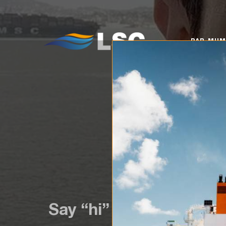
PAR MUMS
KO
PAR MU
Say “hi” to one of our