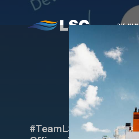
PAR MUMS
KO
PAR MU
#TeamLSC mark your cal