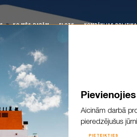
 MĒS DARĀM
FLOTE
KOMPĀNIJAS POLITIKA
KA
MS
KO MĒS DARĀM
FLOTE
KOMPĀNIJAS POLITIKA
Pievienojie
Aicinām darbā pro
pieredzējušus jūrn
endars! Only one month to go
PIETEIKTIES