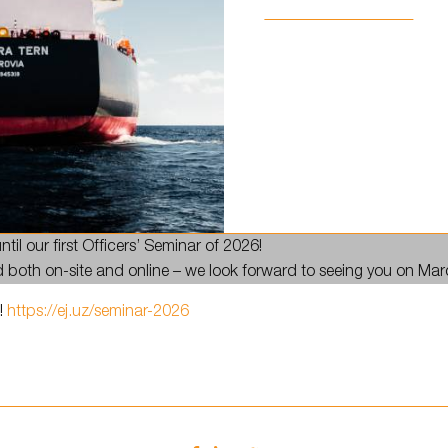
alendars! 📢
til our first Officers’ Seminar of 2026!
d both on-site and online – we look forward to seeing you on Mar
n!
https://ej.uz/seminar-2026