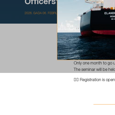
Officers’ Seminar…
2026. GADA 06. FEBRUĀRIS
#TeamLSC
mark your c
Only one month to go un
The seminar will be hel
✍🏻 Registration is ope