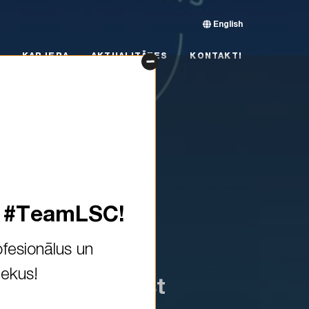
English
RJERA
AKTUALITĀTES
KONTAKTI
KARJERA
AKTUALITĀTES
KONTAKTI
s #TeamLSC!
fesionālus un
iekus!
 until our first