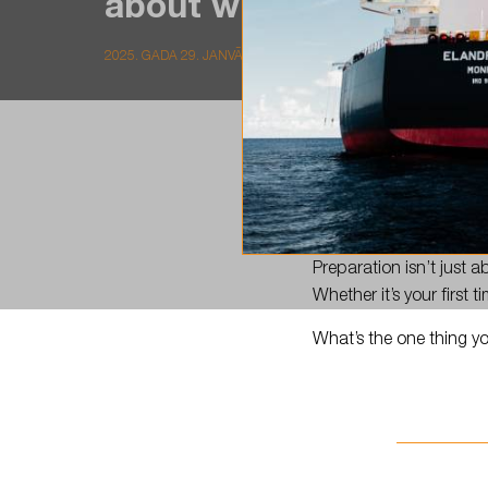
about what you pack—
2025. GADA 29. JANVĀRIS
Wondering what’s esse
Preparation isn’t just
Whether it’s your first 
What’s the one thing y