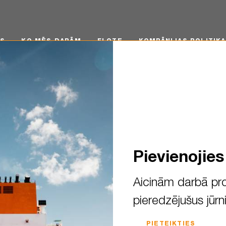
 MĒS DARĀM
FLOTE
KOMPĀNIJAS POLITIKA
KA
MS
KO MĒS DARĀM
FLOTE
KOMPĀNIJAS POLITIKA
Pievienojie
Aicinām darbā pro
pieredzējušus jūrn
tial before heading out? Prep
PIETEIKTIES