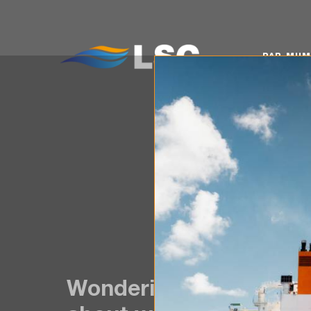
PAR MUMS
KO
PAR MU
Wondering what’s essen