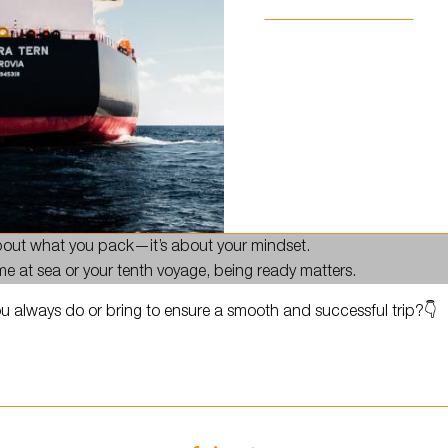
it’s about…
ntial before heading out? 🌊⚓
 about what you pack—it’s about your mindset.
time at sea or your tenth voyage, being ready matters.
ou always do or bring to ensure a smooth and successful trip?👇