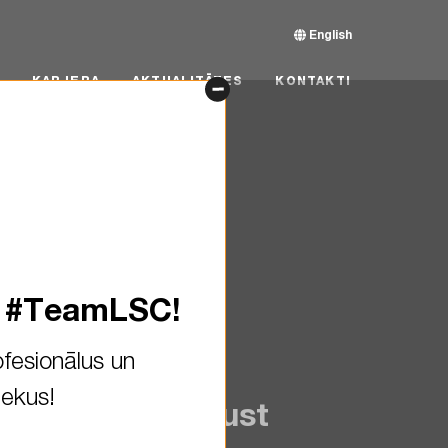
English
RJERA
AKTUALITĀTES
KONTAKTI
KARJERA
AKTUALITĀTES
KONTAKTI
s #TeamLSC!
fesionālus un
iekus!
aration isn’t just